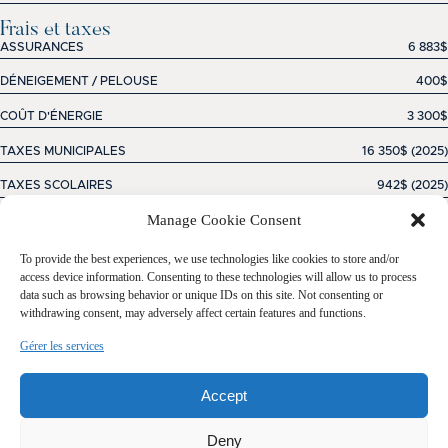
Frais et taxes
ASSURANCES
6 883$
DÉNEIGEMENT / PELOUSE
400$
COÛT D'ÉNERGIE
3 300$
TAXES MUNICIPALES
16 350$ (2025)
TAXES SCOLAIRES
942$ (2025)
Manage Cookie Consent
Total : 27 875$
To provide the best experiences, we use technologies like cookies to store and/or
Evaluation municipale
access device information. Consenting to these technologies will allow us to process
data such as browsing behavior or unique IDs on this site. Not consenting or
ANNÉE
2021
withdrawing consent, may adversely affect certain features and functions.
TERRAIN
538 900$
Gérer les services
BÂTIMENT
610 600$
Accept
Total : 1 149 500$
Deny