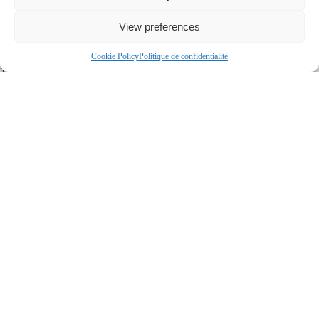
Revenus annuels bruts (potentiels)
RÉSIDENTIELS
57 312$
View preferences
COMMERCIALES
62 088$
Cookie Policy
Politique de confidentialité
Total : 119 400$
Biens similaires