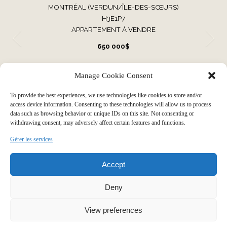
MONTRÉAL (VERDUN/ÎLE-DES-SŒURS)
H3E1P7
APPARTEMENT À VENDRE
650 000$
Manage Cookie Consent
VOIR TOUTES NOS PROPRIÉTÉS
To provide the best experiences, we use technologies like cookies to store and/or
access device information. Consenting to these technologies will allow us to process
data such as browsing behavior or unique IDs on this site. Not consenting or
withdrawing consent, may adversely affect certain features and functions.
Faire grandir votre histoire par
Gérer les services
Accept
notre expérience immobilière
Deny
View preferences