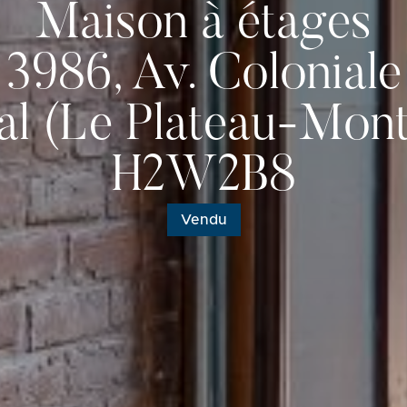
Maison à étages
3986, Av. Coloniale
al (Le Plateau-Mont
H2W2B8
Vendu