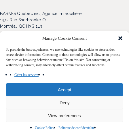
BARNES Québec inc., Agence immobilière
1472 Rue Sherbrooke O
Montréal, QC H3G 1L3
Blogue
Manage Cookie Consent
Nos propriétés
To provide the best experiences, we use technologies like cookies to store and/or
access device information. Consenting to these technologies will allow us to process
Acheter
data such as browsing behavior or unique IDs on this site. Not consenting or
withdrawing consent, may adversely affect certain features and functions.
Vendre
Gérer les services
Notre Famille
Accept
Contact
Deny
View preferences
Politique de confidentialité
Cookie Policy (CA)
Cookie Policy
Politique de confidentialité