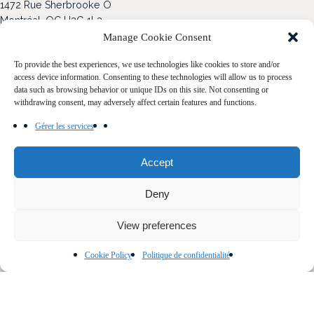
1472 Rue Sherbrooke O
Montréal, QC H3G 1L3
Manage Cookie Consent
Blogue
To provide the best experiences, we use technologies like cookies to store and/or
Nos propriétés
access device information. Consenting to these technologies will allow us to process
data such as browsing behavior or unique IDs on this site. Not consenting or
Acheter
withdrawing consent, may adversely affect certain features and functions.
Gérer les services
Vendre
Notre Famille
Accept
Contact
Deny
View preferences
Politique de confidentialité
Cookie Policy
Politique de confidentialité
Cookie Policy (CA)