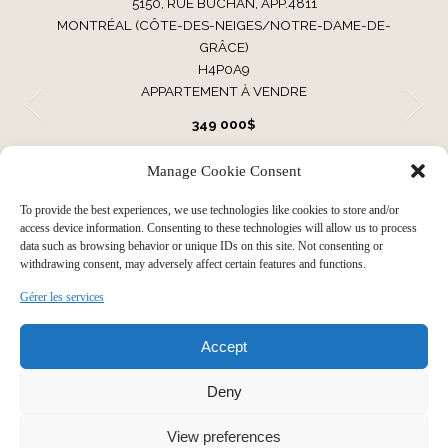
5150, RUE BUCHAN, APP.4811
MONTRÉAL (CÔTE-DES-NEIGES/NOTRE-DAME-DE-
GRÂCE)
H4P0A9
APPARTEMENT À VENDRE
349 000$
Manage Cookie Consent
VOIR TOUTES NOS PROPRIÉTÉS
To provide the best experiences, we use technologies like cookies to store and/or
access device information. Consenting to these technologies will allow us to process
data such as browsing behavior or unique IDs on this site. Not consenting or
withdrawing consent, may adversely affect certain features and functions.
Faire grandir votre histoire par
Gérer les services
Accept
notre expérience immobilière
Deny
View preferences