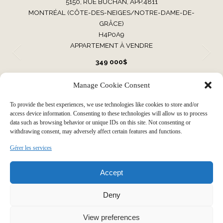
5150, RUE BUCHAN, APP.4811
MONTRÉAL (CÔTE-DES-NEIGES/NOTRE-DAME-DE-
GRÂCE)
H4P0A9
APPARTEMENT À VENDRE
349 000$
Manage Cookie Consent
VOIR TOUTES NOS PROPRIÉTÉS
To provide the best experiences, we use technologies like cookies to store and/or
access device information. Consenting to these technologies will allow us to process
data such as browsing behavior or unique IDs on this site. Not consenting or
withdrawing consent, may adversely affect certain features and functions.
Faire grandir votre histoire par
Gérer les services
Accept
notre expérience immobilière
Deny
View preferences