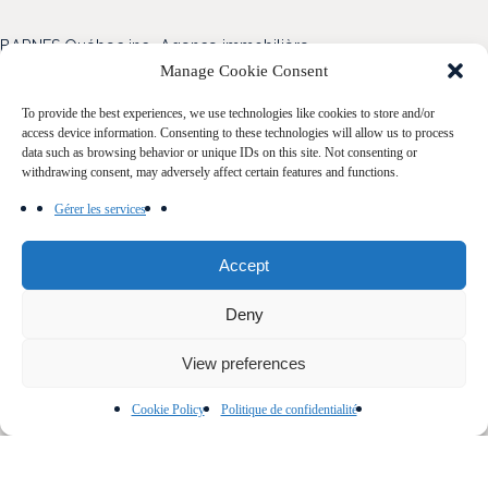
BARNES Québec inc., Agence immobilière
1472 Rue Sherbrooke O
Manage Cookie Consent
Montréal, QC H3G 1L3
To provide the best experiences, we use technologies like cookies to store and/or
access device information. Consenting to these technologies will allow us to process
Blogue
data such as browsing behavior or unique IDs on this site. Not consenting or
withdrawing consent, may adversely affect certain features and functions.
Nos propriétés
Gérer les services
Acheter
Vendre
Accept
Notre Famille
Deny
Contact
View preferences
Cookie Policy
Politique de confidentialité
Politique de confidentialité
Cookie Policy (CA)