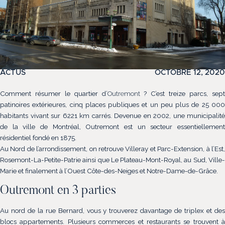
ACTUS
OCTOBRE 12, 2020
Comment résumer le quartier d’
Outremont
? C’est treize parcs, sep
patinoires extérieures, cinq places publiques et un peu plus de 25 000
habitants vivant sur 6221 km carrés. Devenue en 2002, une municipalité
de la ville de Montréal, Outremont est un secteur essentiellement
résidentiel fondé en 1875.
Au Nord de l’arrondissement, on retrouve Villeray et Parc-Extension, à l’Est,
(514) 572-1213
Rosemont-La-Petite-Patrie ainsi que Le Plateau-Mont-Royal, au Sud, Ville-
Marie et finalement à l’Ouest Côte-des-Neiges et Notre-Dame-de-Grâce.
ÊTRE CONTACTÉ(E)
Outremont en 3 parties
Au nord de la rue Bernard, vous y trouverez davantage de triplex et des
blocs appartements. Plusieurs commerces et restaurants se trouvent à