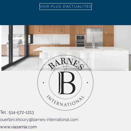
VOIR PLUS D'ACTUALITÉS
Tel.: 514-572-1213
ouertani.khoury@barnes-international.com
www.viasamia.com