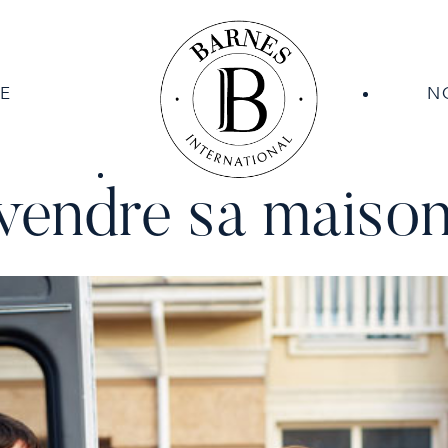
E
N
endre sa maison