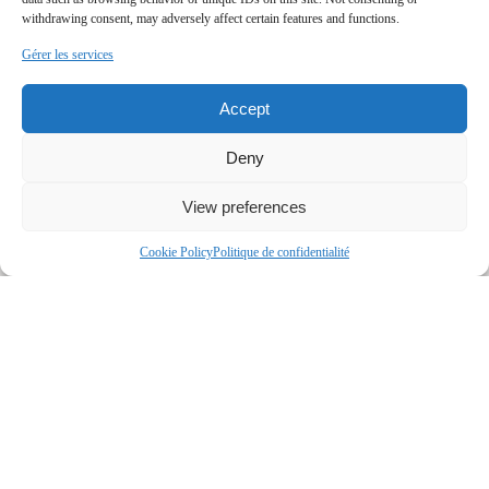
withdrawing consent, may adversely affect certain features and functions.
Gérer les services
Accept
Deny
View preferences
Cookie Policy
Politique de confidentialité
Tel.: 514-572-1213
ouertani.khoury@barnes-international.com
www.viasamia.com