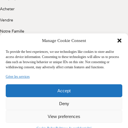
Acheter
Vendre
Notre Famille
Manage Cookie Consent
Contact
To provide the best experiences, we use technologies like cookies to store and/or
access device information. Consenting to these technologies will allow us to process
data such as browsing behavior or unique IDs on this site. Not consenting or
Politique de confidentialité
withdrawing consent, may adversely affect certain features and functions.
Cookie Policy (CA)
Gérer les services
Accept
Deny
View preferences