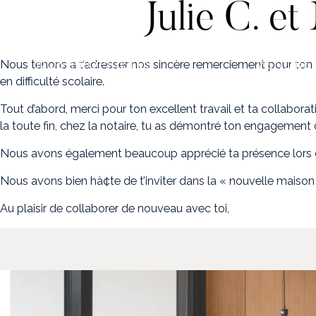
Julie C. e
NOS PROPRIÉTÉS
VENDRE
Nous tenons a t’adresser nos sincère remerciement pour ton 
en difficulté scolaire.
Tout d’abord, merci pour ton excellent travail et ta collaborat
la toute fin, chez la notaire, tu as démontré ton engagement 
Nous avons également beaucoup apprécié ta présence lors de n
Nous avons bien hà¢te de t’inviter dans la « nouvelle maison »
Au plaisir de collaborer de nouveau avec toi,