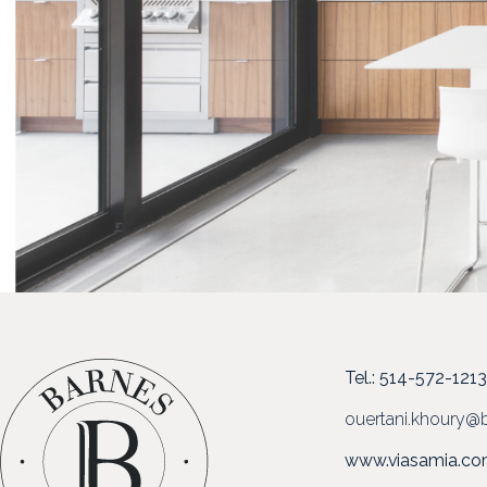
Tel.: 514-572-121
ouertani.khoury@b
www.viasamia.c