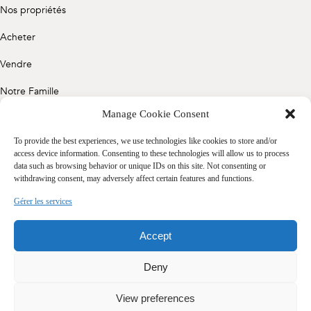
Nos propriétés
Acheter
Vendre
Notre Famille
Manage Cookie Consent
Contact
To provide the best experiences, we use technologies like cookies to store and/or
access device information. Consenting to these technologies will allow us to process
data such as browsing behavior or unique IDs on this site. Not consenting or
Politique de confidentialité
withdrawing consent, may adversely affect certain features and functions.
Cookie Policy (CA)
Gérer les services
Accept
Deny
View preferences