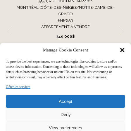
5150, RUE BUCHAN, APP.4811
MONTRÉAL (CÔTE-DES-NEIGES/NOTRE-DAME-DE-
GRÂCE)
H4P0A9
APPARTEMENT À VENDRE
349 000$
Manage Cookie Consent
VOIR TOUTES NOS PROPRIÉTÉS
To provide the best experiences, we use technologies like cookies to store and/or
access device information. Consenting to these technologies will allow us to process
data such as browsing behavior or unique IDs on this site. Not consenting or
withdrawing consent, may adversely affect certain features and functions.
Faire grandir votre histoire par
Gérer les services
Accept
notre expérience immobilière
Deny
View preferences