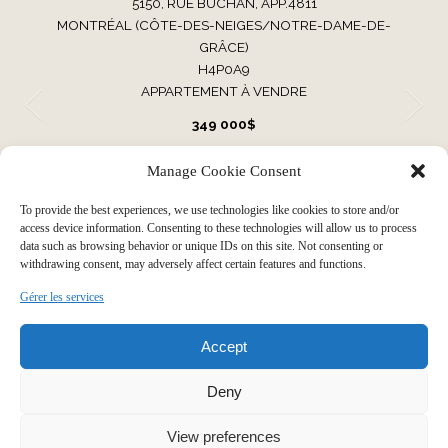
5150, RUE BUCHAN, APP.4811
MONTRÉAL (CÔTE-DES-NEIGES/NOTRE-DAME-DE-
GRÂCE)
H4P0A9
APPARTEMENT À VENDRE
349 000$
Manage Cookie Consent
VOIR TOUTES NOS PROPRIÉTÉS
To provide the best experiences, we use technologies like cookies to store and/or
access device information. Consenting to these technologies will allow us to process
data such as browsing behavior or unique IDs on this site. Not consenting or
withdrawing consent, may adversely affect certain features and functions.
Faire grandir votre histoire par
Gérer les services
Accept
notre expérience immobilière
Deny
View preferences