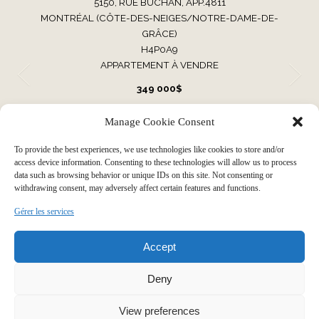
5150, RUE BUCHAN, APP.4811
MONTRÉAL (CÔTE-DES-NEIGES/NOTRE-DAME-DE-
GRÂCE)
H4P0A9
APPARTEMENT À VENDRE
349 000$
Manage Cookie Consent
VOIR TOUTES NOS PROPRIÉTÉS
To provide the best experiences, we use technologies like cookies to store and/or
access device information. Consenting to these technologies will allow us to process
data such as browsing behavior or unique IDs on this site. Not consenting or
withdrawing consent, may adversely affect certain features and functions.
Faire grandir votre histoire par
Gérer les services
Accept
notre expérience immobilière
Deny
View preferences