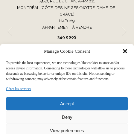
5150, RUE BUCHAN, APP.4811
MONTRÉAL (CÔTE-DES-NEIGES/NOTRE-DAME-DE-
GRÂCE)
H4P0A9
APPARTEMENT À VENDRE
349 000$
Manage Cookie Consent
VOIR TOUTES NOS PROPRIÉTÉS
To provide the best experiences, we use technologies like cookies to store and/or
access device information. Consenting to these technologies will allow us to process
data such as browsing behavior or unique IDs on this site. Not consenting or
withdrawing consent, may adversely affect certain features and functions.
Faire grandir votre histoire par
Gérer les services
Accept
notre expérience immobilière
Deny
View preferences