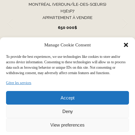
MONTRÉAL (VERDUN/ÎLE-DES-SŒURS)
H3E1P7
APPARTEMENT À VENDRE
650 000$
Manage Cookie Consent
VOIR TOUTES NOS PROPRIÉTÉS
To provide the best experiences, we use technologies like cookies to store and/or
access device information. Consenting to these technologies will allow us to process
data such as browsing behavior or unique IDs on this site. Not consenting or
withdrawing consent, may adversely affect certain features and functions.
Faire grandir votre histoire par
Gérer les services
Accept
notre expérience immobilière
Deny
View preferences