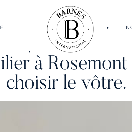
E
N
ilier à Rosemont
choisir le vôtre.