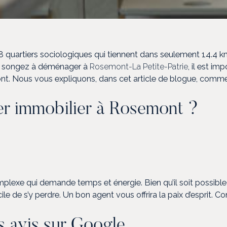
8 quartiers sociologiques qui tiennent dans seulement 14.4 k
vous songez à déménager à
Rosemont-La Petite-Patrie
, il est i
ont. Nous vous expliquons, dans cet article de blogue, commen
er immobilier à Rosemont ?
;
exe qui demande temps et énergie. Bien qu’il soit possible d
cile de s’y perdre. Un bon agent vous offrira la paix d’esprit. C
s avis sur Google.