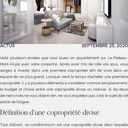
ACTUS
SEPTEMBRE 25, 2020
Voilà plusieurs années que vous louez un appartement sur Le Plateau-
(514) 572-1213
Mont-Royal avec votre conjoint·e. Après avoir mis de côté vos sous, vous
songez à investir dans une première copropriété afin de vivre dans un
ÊTRE CONTACTÉ(E)
espace de vie plus grand. Lorsque vient le temps d’acheter une première
copropriété, il y a plusieurs éléments à considérer comme l’emplacement,
le budget et choisir entre une copropriété divise ou indivise. Si les deux
derniers mots ne vous disent rien, ne vous inquiétez pas, c’est le sujet de cet
article de blogue.
Définition d’une copropriété divise
Tout d’abord, un condominium est une copropriété divise dans laquelle