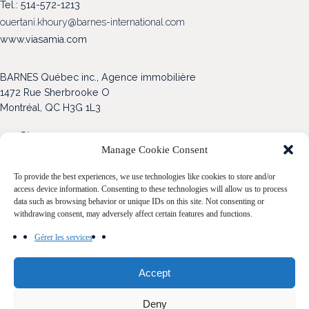
Tel.: 514-572-1213
ouertani.khoury@barnes-international.com
www.viasamia.com
BARNES Québec inc., Agence immobilière
1472 Rue Sherbrooke O
Montréal, QC H3G 1L3
Blogue
Manage Cookie Consent
Nos propriétés
To provide the best experiences, we use technologies like cookies to store and/or
Acheter
access device information. Consenting to these technologies will allow us to process
data such as browsing behavior or unique IDs on this site. Not consenting or
withdrawing consent, may adversely affect certain features and functions.
Vendre
Gérer les services
Notre Famille
Contact
Accept
Deny