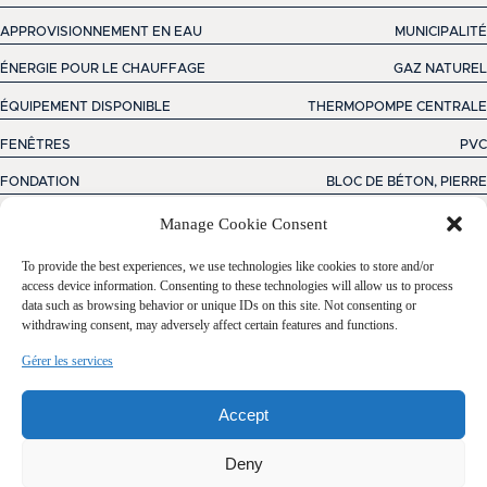
APPROVISIONNEMENT EN EAU
MUNICIPALITÉ
ÉNERGIE POUR LE CHAUFFAGE
GAZ NATUREL
ÉQUIPEMENT DISPONIBLE
THERMOPOMPE CENTRALE
FENÊTRES
PVC
FONDATION
BLOC DE BÉTON, PIERRE
PROXIMITÉ
CEGEP, PARC-ESPACE VERT, PISTE CYCLABLE,
Manage Cookie Consent
ÉCOLE PRIMAIRE, ÉCOLE SECONDAIRE, TRANSPORT
EN COMMUN
To provide the best experiences, we use technologies like cookies to store and/or
REVÊTEMENTS
BRIQUE
access device information. Consenting to these technologies will allow us to process
data such as browsing behavior or unique IDs on this site. Not consenting or
SOUS-SOL
6 PIEDS ET PLUS, ENTRÉE INDÉPENDANTE,
withdrawing consent, may adversely affect certain features and functions.
TOTALEMENT AMÉNAGÉ
Gérer les services
STATIONNEMENT (TOTAL)
EXTÉRIEUR (1)
SYSTÈME D'ÉGOUTS
MUNICIPAL
Accept
TYPE DE FENÊTRE
COULISSANTE, GUILLOTINE
Deny
TOITURE
BITUME ET GRAVIER