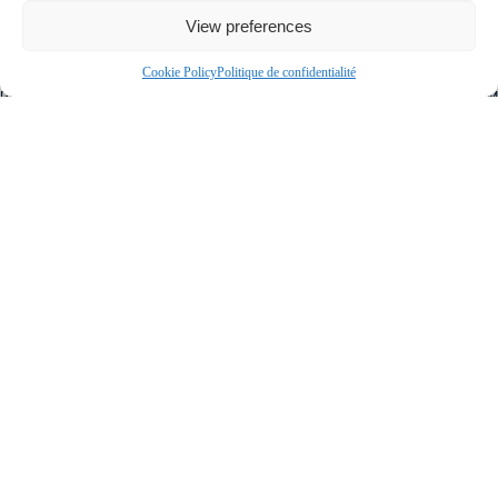
View preferences
Dimensions
LARGEUR DU BÂTIMENT
12.39 M
Cookie Policy
Politique de confidentialité
PROFONDEUR DU BÂTIMENT
9.28 M
FAÇADE DU TERRAIN
15.24 M
PROFONDEUR DU TERRAIN
16.46 M
SUPERFICIE DU TERRAIN
250.80 MÈTRES CARRÉS
Frais et taxes
ASSURANCES
2 178$
TAXES MUNICIPALES
5 445$ (2026)
TAXES SCOLAIRES
699$ (2026)
Total : 8 322$
Evaluation municipale
ANNÉE
2024