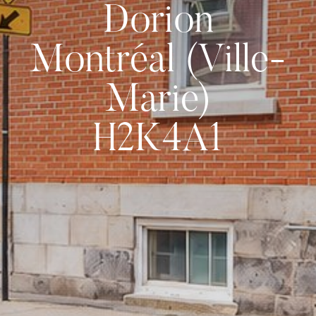
Dorion
Montréal (Ville-
Marie)
H2K4A1