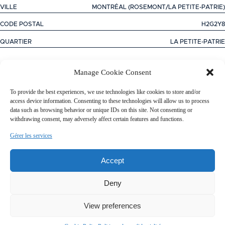
VILLE
MONTRÉAL (ROSEMONT/LA PETITE-PATRIE)
CODE POSTAL
H2G2Y8
QUARTIER
LA PETITE-PATRIE
Manage Cookie Consent
+
CARACTÉRISTIQUES
To provide the best experiences, we use technologies like cookies to store and/or
−
PARTICULARITÉ DES PIÈCES
access device information. Consenting to these technologies will allow us to process
INCLUSIONS
data such as browsing behavior or unique IDs on this site. Not consenting or
ADDENDA
withdrawing consent, may adversely affect certain features and functions.
Gérer les services
Accept
GENRE DE PROPRIÉTÉ
APPARTEMENT
TYPE DE BATIMENT
EN RANGÉE
Deny
ZONAGE
RÉSIDENTIEL, RÉSIDENTIEL
View preferences
MODE DE CHAUFFAGE
PLINTHES ÉLECTRIQUES