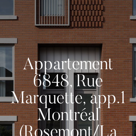
Appartement
6848, Rue
Marquette, app.1
Montréal
(Rosemont/La