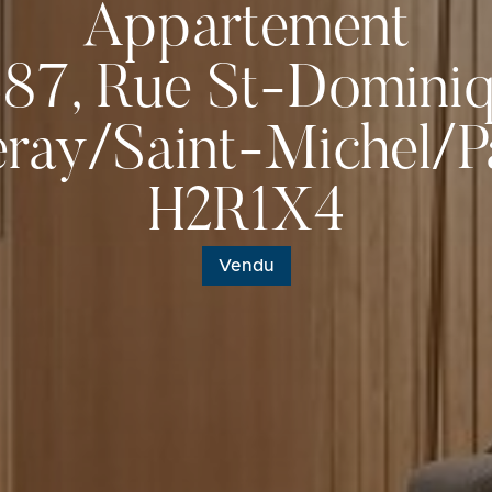
Appartement
87, Rue St-Domini
eray/Saint-Michel/
H2R1X4
Vendu