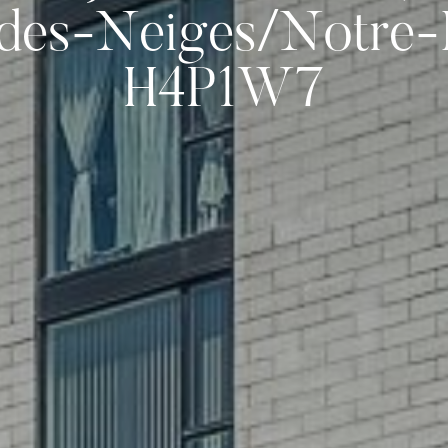
-des-Neiges/Notre
H4P1W7