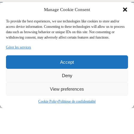
Manage Cookie Consent
APPROVISIONNEMENT EN EAU
MUNICIPALITÉ
ÉNERGIE POUR LE CHAUFFAGE
MAZOUT
To provide the best experiences, we use technologies like cookies to store and/or
access device information. Consenting to these technologies will allow us to process
ÉQUIPEMENT DISPONIBLE
CLIMATISEUR MURAL
data such as browsing behavior or unique IDs on this site. Not consenting or
withdrawing consent, may adversely affect certain features and functions.
PROXIMITÉ
GARDERIE/CPE, HÔPITAL, PISTE CYCLABLE, ÉCOLE
PRIMAIRE, ÉCOLE SECONDAIRE, TRANSPORT EN
Gérer les services
COMMUN
SOUS-SOL
6 PIEDS ET PLUS
Accept
STATIONNEMENT (TOTAL)
EXTÉRIEUR (3)
Deny
SYSTÈME D'ÉGOUTS
MUNICIPAL
View preferences
TOITURE
BARDEAUX D'ASPHALTE
Dimensions
Cookie Policy
Politique de confidentialité
LARGEUR DU BÂTIMENT
7.65 M
PROFONDEUR DU BÂTIMENT
12.24 M
FAÇADE DU TERRAIN
20.12 M