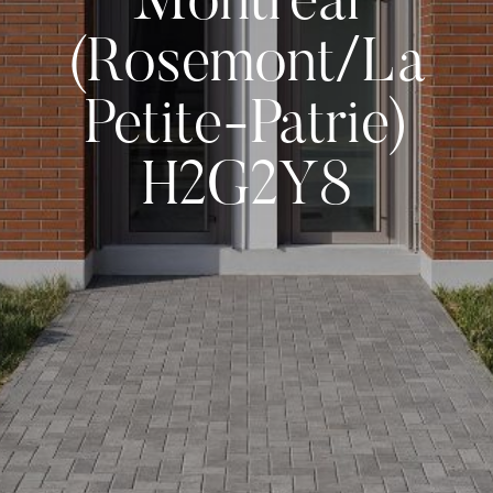
Montréal
(Rosemont/La
Petite-Patrie)
H2G2Y8