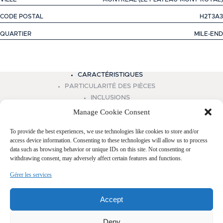
CODE POSTAL
H2T3A3
QUARTIER
MILE-END
+
CARACTÉRISTIQUES
−
PARTICULARITÉ DES PIÈCES
INCLUSIONS
ADDENDA
Manage Cookie Consent
To provide the best experiences, we use technologies like cookies to store and/or
access device information. Consenting to these technologies will allow us to process
data such as browsing behavior or unique IDs on this site. Not consenting or
GENRE DE PROPRIÉTÉ
APPARTEMENT
withdrawing consent, may adversely affect certain features and functions.
TYPE DE BATIMENT
EN RANGÉE
Gérer les services
ZONAGE
RÉSIDENTIEL, RÉSIDENTIEL
Accept
MODE DE CHAUFFAGE
PLINTHES ÉLECTRIQUES
APPROVISIONNEMENT EN EAU
MUNICIPALITÉ
Deny