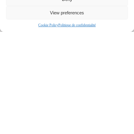
ÉNERGIE POUR LE CHAUFFAGE
ÉLECTRICITÉ
View preferences
FENÊTRES
PVC
Cookie Policy
Politique de confidentialité
PROXIMITÉ
GARDERIE/CPE, PARC-ESPACE VERT, PISTE
CYCLABLE, ÉCOLE PRIMAIRE, ÉCOLE SECONDAIRE,
TRANSPORT EN COMMUN, UNIVERSITÉ
SYSTÈME D'ÉGOUTS
MUNICIPAL
TYPE DE FENÊTRE
COULISSANTE, GUILLOTINE, PORTE-FENÊTRE
Dimensions
SUPERFICIE HABITABLE
1523 PIEDS CARRÉS