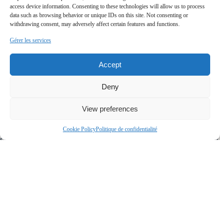
ÉQUIPEMENT
CLIMATISEUR MURAL, INTERPHONE, PORTE DE
access device information. Consenting to these technologies will allow us to process
DISPONIBLE
GARAGE ÉLECTRIQUE
data such as browsing behavior or unique IDs on this site. Not consenting or
withdrawing consent, may adversely affect certain features and functions.
FENÊTRES
PVC
Gérer les services
GARAGE
ATTACHÉ, CHAUFFÉ, SIMPLE LARGEUR
PROXIMITÉ
GARDERIE/CPE, HÔPITAL, PARC-ESPACE VERT,
Accept
ÉCOLE PRIMAIRE, ÉCOLE SECONDAIRE, TRANSPORT
EN COMMUN
Deny
RESTRICTIONS/PERMISSIONS
LOCATION COURT TERME NON PERMISE
STATIONNEMENT CADASTRÉ (INCLUS DANS LE PRIX)
(1)
View preferences
STATIONNEMENT (TOTAL)
(1)
Cookie Policy
Politique de confidentialité
SYSTÈME D'ÉGOUTS
MUNICIPAL
TYPE DE FENÊTRE
MANIVELLE, PORTE-FENÊTRE
Dimensions
SUPERFICIE HABITABLE
88.10 MÈTRES CARRÉS
Frais et taxes
FRAIS DE COPROPRIÉTÉ
3 792$