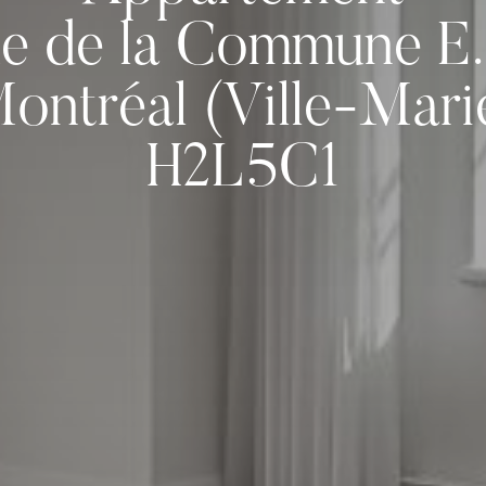
e de la Commune E.
ontréal (Ville-Mari
H2L5C1