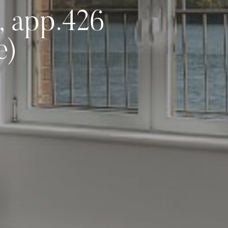
, app.426
e)