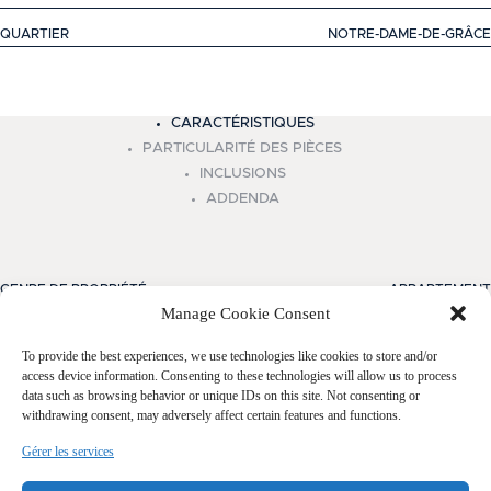
QUARTIER
NOTRE-DAME-DE-GRÂCE
+
CARACTÉRISTIQUES
−
PARTICULARITÉ DES PIÈCES
INCLUSIONS
ADDENDA
GENRE DE PROPRIÉTÉ
APPARTEMENT
Manage Cookie Consent
TYPE DE BATIMENT
EN RANGÉE
To provide the best experiences, we use technologies like cookies to store and/or
ZONAGE
RÉSIDENTIEL, RÉSIDENTIEL
access device information. Consenting to these technologies will allow us to process
data such as browsing behavior or unique IDs on this site. Not consenting or
PRISE DE POSSESSION
30 JOURS
withdrawing consent, may adversely affect certain features and functions.
MODE DE CHAUFFAGE
EAU CHAUDE
Gérer les services
APPROVISIONNEMENT EN EAU
MUNICIPALITÉ